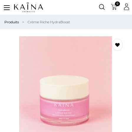
0
Produits
Crème Riche HydraBoost