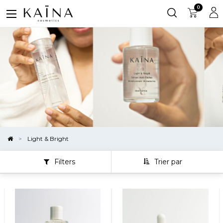
0
Montrer
Les
Catégories
Light & Bright
Filters
Trier par