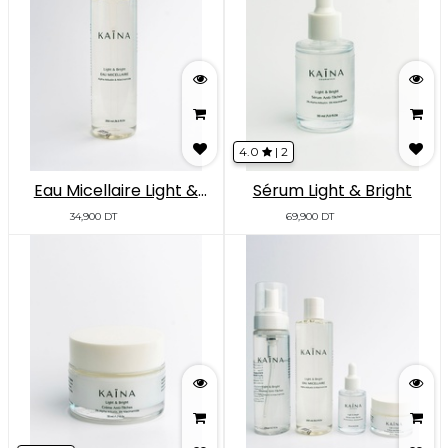
4.0
|
2
Eau Micellaire Light &
Sérum Light & Bright
Bright
34,900
DT
69,900
DT